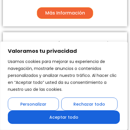
Más Información
Categoría: Gestión
Valoramos tu privacidad
de Procesos con IA
Usamos cookies para mejorar su experiencia de
navegación, mostrarle anuncios o contenidos
Optimiza y automatiza los procesos operativos y
personalizados y analizar nuestro tráfico. Al hacer clic
productivos de tu empresa a través de
en “Aceptar todo” usted da su consentimiento a
capacitaciones especializadas en inteligencia
nuestro uso de las cookies.
artificial (IA), para mejorar la eficiencia y
aprovechar al máximo los recursos disponibles.
Personalizar
Rechazar todo
1
Importe del bono: Hasta 19.000 €
Aceptar todo
Para empresas de entre 50 y 250
trabajadores: (Segmentos IV y V)