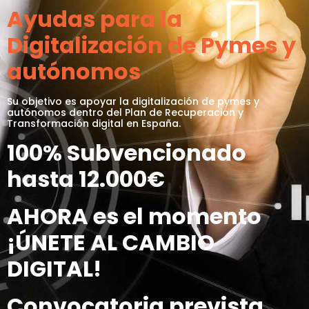
Ayudas para la
Digitalización de Pymes y
autónomos
Su objetivo es apoyar la digitalización de pymes y
autónomos dentro del Plan de Recuperación y
Transformación digital en España.
100% Subvencionado
hasta 12.000€
AHORA
es el momento
¡ÚNETE AL CAMBIO
DIGITAL!
Convocatoria prevista