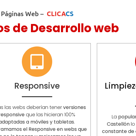
Páginas Web –
CLICA
CS
os de Desarrollo web
Responsive
Limpiez
s las webs deberían tener
versiones
responsive
que las hicieran 100%
La
popula
adaptadas a móviles y tabletas
.
Castellón
lo
ramamos el Responsive en webs que
constante de 