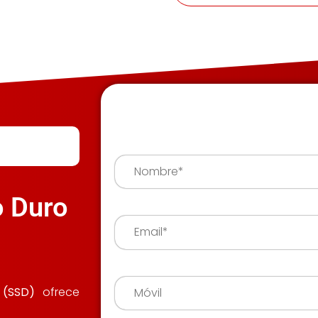
o Duro
 (SSD)
ofrece