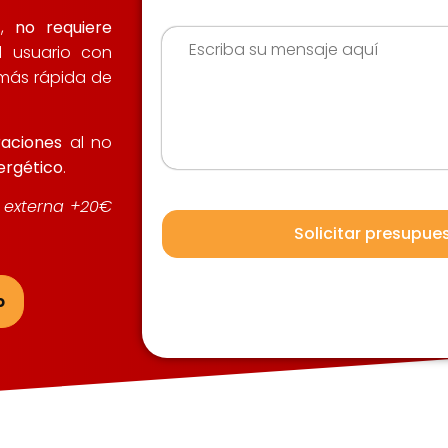
s,
no requiere
l usuario con
 más rápida de
raciones
al no
rgético
.
a externa +20€
o