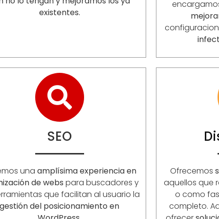
n no lo tengan y mejoramos los ya
encargamo
existentes.
mejora
configuracio
infec
SEO
D
emos una
amplísima experiencia en
Ofrecemos
s
mización de webs
para buscadores y
aquellos que r
rramientas que facilitan al usuario la
o como fase
gestión del posicionamiento en
completo. 
WordPress.
ofrecer
soluc