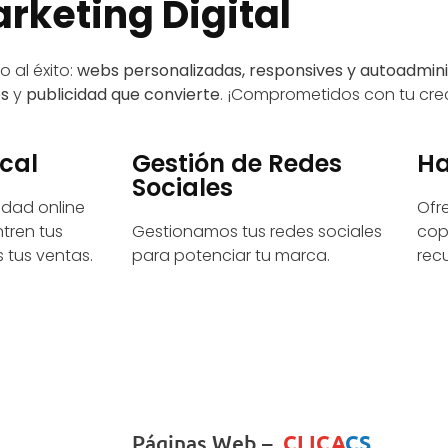
rketing Digital
 al éxito:
webs personalizadas, responsives y autoadmini
es
y
publicidad que convierte
. ¡Comprometidos con tu cre
cal
Gestión de Redes
Ha
Sociales
lidad online
Ofr
tren tus
Gestionamos tus redes sociales
cop
 tus ventas.
para potenciar tu marca.
rec
Páginas Web –
CLICA
CS