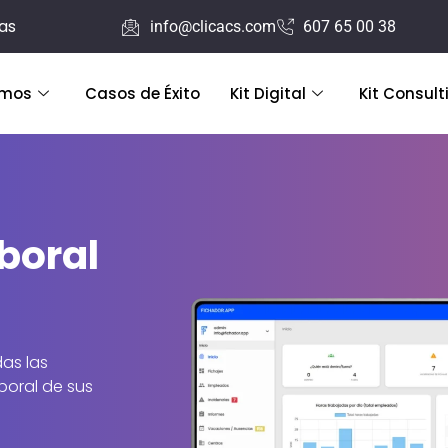
ras
info@clicacs.com
607 65 00 38
emos
Casos de Éxito
Kit Digital
Kit Consult
boral
das las
aboral de sus