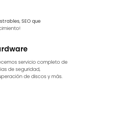
strables
,
SEO que
cimiento!
rdware
ecemos servicio completo de
ias de seguridad,
uperación de discos y más.