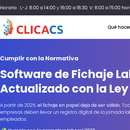
Horario
:
L-J: 8:00 a 14:00
y
16:00 a 18:30
;
V: 8:00 a 15:00 ho
Qué hac
Cumplir con la Normativa
Software de Fichaje La
Actualizado con la Ley
A partir de 2025,
el fichaje en papel deja de ser válido
. To
empresas deben llevar un registro digital de la jornada l
empleados.