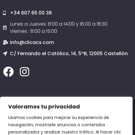
+34 607 65 00 38
Lunes a Jueves: 8:00 a 14:00 y 16:00 a 18:30
Viernes : 8:00 a 15:00
info@clicacs.com
C/ Fernando el Católico, 14, 5ºB, 12005 Castellón
Valoramos tu privacidad
2020 © Todos los derechos reservados
Clicacs.com
SERVICIO TÉCNICO INFORMÁTICO CASTELLÓN, PÁGINAS WEB EN CASTELLÓN, COPIAS
Usamos cookies para mejorar su experiencia de
DE SEGURIDAD EN CASTELLÓN, DOMINIOS en CASTELLÓN, EMAIL en CASTELLÓN,
POSICIONAMIENTO EN GOOGLE:
Adzaneta,
Aín,
Albocácer,
Alcalà de Xivert,
Alcora,
navegación, mostrarle anuncios o contenidos
Alcudia de Veo,
Alfondeguilla,
Algimia de Almonacid,
Almazora,
Almedíjar,
Almenara,
Alquerías del Niño Perdido,
Altura,
Arañuel,
Ares del Maestre,
Argelita,
Artana,
Ayódar,
Azuébar,
Barracas,
Bejís,
Benafer,
Benafigos,
Benasal,
Benicarló,
personalizados y analizar nuestro tráfico. Al hacer clic
Benicasim,
Benicàssim,
Benlloch,
Betxí,
Borriol,
Burriana,
Cabanes,
Cálig,
Canet lo