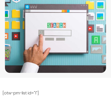
[otw-pm-list id="1"]