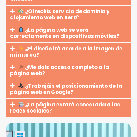
¿Ofrecéis servicio de dominio y
alojamiento web en Xert?
¿La página web se verá
correctamente en dispositivos móviles?
¿El diseño irá acorde a la imagen de
mi marca?
¿Me dais acceso completo a la
página web?
¿Trabajáis el posicionamiento de la
página web en Google?
¿La página estará conectada a las
redes sociales?