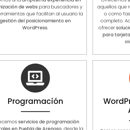
mización de webs
para buscadores y
aquellos que r
rramientas que facilitan al usuario la
o como fase
gestión del posicionamiento en
completo. 
WordPress.
ofrecer
soluc
para tarjet
el
Programación
WordPr
recemos
servicios de programación
rales en Puebla de Arenoso
, desde la