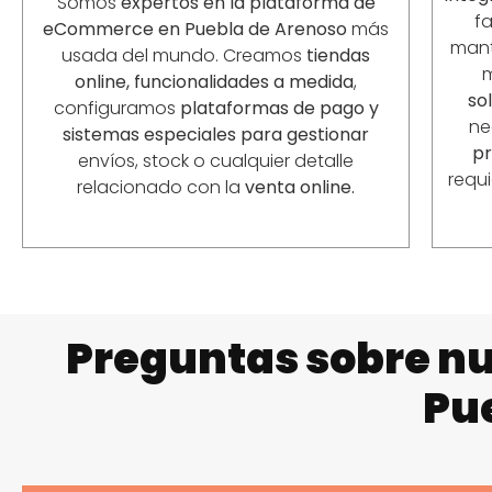
Somos
expertos en la plataforma de
fa
eCommerce en Puebla de Arenoso
más
mant
usada del mundo. Creamos
tiendas
online, funcionalidades a medida
,
so
configuramos
plataformas de pago y
ne
sistemas especiales para gestionar
p
envíos, stock o cualquier detalle
requ
relacionado con la
venta online.
Preguntas sobre nu
Pu