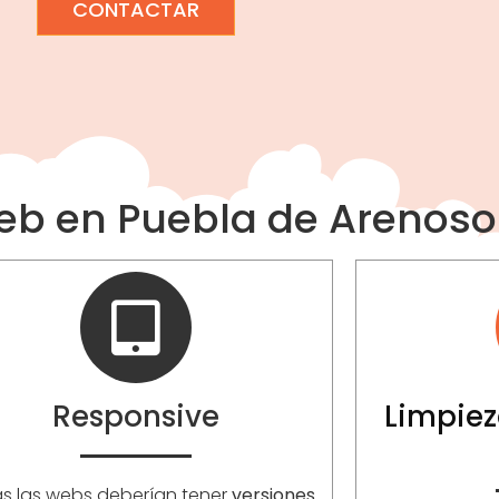
CONTACTAR
Web en Puebla de Arenoso
Responsive
Limpiez
s las webs deberían tener
versiones