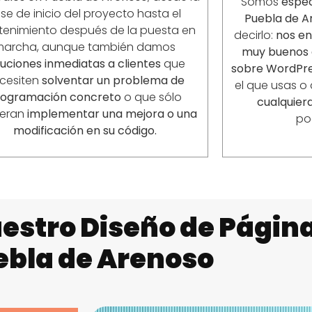
Somos
espec
se de inicio del proyecto hasta el
Puebla de A
enimiento después de la puesta en
decirlo:
nos e
marcha, aunque también damos
muy buenos 
luciones inmediatas a clientes
que
sobre WordPre
cesiten
solventar un problema de
el que usas o
rogramación concreto
o que sólo
cualquiera
ieran
implementar una mejora o una
po
modificación en su código.
estro Diseño de Págin
ebla de Arenoso