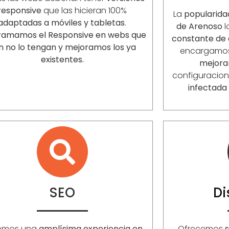
responsive
que las hicieran 100%
La
popularida
adaptadas a móviles y tabletas
.
de Arenoso
l
ramamos el Responsive en webs que
constante de 
n no lo tengan y mejoramos los ya
encargamo
existentes.
mejora
configuracio
infectada
SEO
D
emos una
amplísima experiencia en
Ofrecemos
s