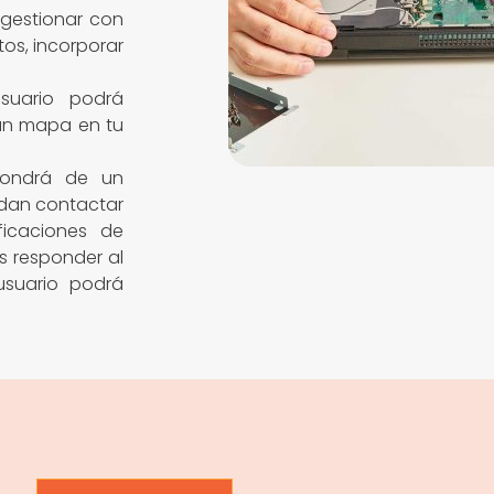
gestionar con
tos, incorporar
suario podrá
 un mapa en tu
pondrá de un
edan contactar
ficaciones de
s responder al
usuario podrá