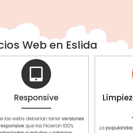
cios Web en Eslida
Responsive
Limpiez
s las webs deberían tener
versiones
responsive
que las hicieran 100%
La
popularida
adaptadas a móviles y tabletas
.