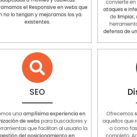
convierte en
ramamos el Responsive en webs que
ataques e inf
n no lo tengan y mejoramos los ya
de
limpiar,
existentes.
herramient
defensa de un
SEO
D
emos una
amplísima experiencia en
Ofrecemos
s
mización de webs
para buscadores y
aquellos que r
rramientas que facilitan al usuario la
o como fase
gestión del posicionamiento en
completo. 