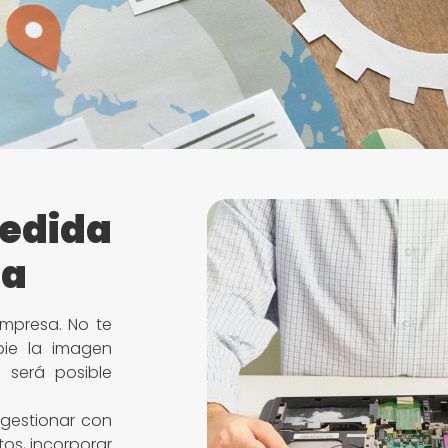
edida
da
mpresa. No te
ie la imagen
 será posible
gestionar con
tos, incorporar