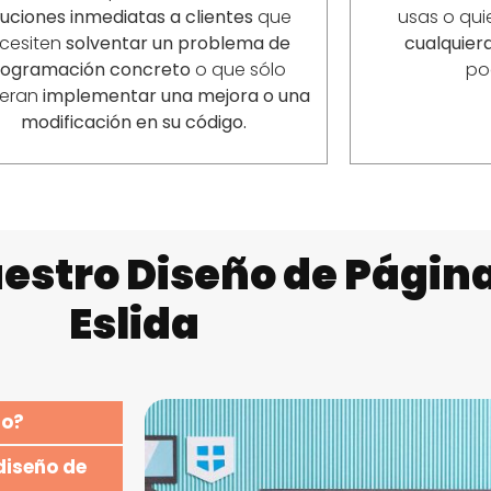
luciones inmediatas a clientes
que
usas o qui
cesiten
solventar un problema de
cualquiera
rogramación concreto
o que sólo
po
ieran
implementar una mejora o una
modificación en su código.
estro Diseño de Págin
Eslida
io?
diseño de