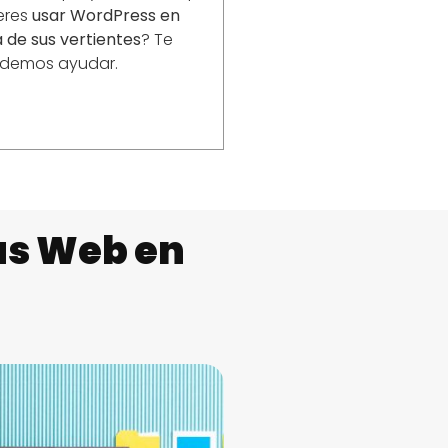
eres
usar WordPress en
 de sus vertientes
? Te
demos ayudar.
as Web en