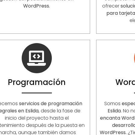
WordPress.
ofrecer
soluc
para tarjet
el
Programación
Word
recemos
servicios de programación
Somos
espec
egrales en Eslida
, desde la fase de
Eslida
. No 
inicio del proyecto hasta el
encanta Word
enimiento después de la puesta en
desarrol
marcha, aunque también damos
WordPress.
¿Ti