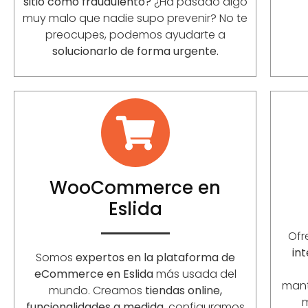
sitio como fraudulento?
¿Ha pasado algo
muy malo que nadie supo prevenir? No te
preocupes, podemos ayudarte a
solucionarlo de forma urgente.
WooCommerce en
Eslida
Of
int
Somos
expertos en la plataforma de
eCommerce en Eslida
más usada del
mant
mundo. Creamos
tiendas online,
funcionalidades a medida
, configuramos