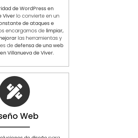
ridad de WordPress en
e Viver
lo convierte en un
constante de ataques e
Nos encargamos de
limpiar,
mejorar
las herramientas y
nes de
defensa de una web
en Villanueva de Viver.
iseño Web
oluciones de diseño
para