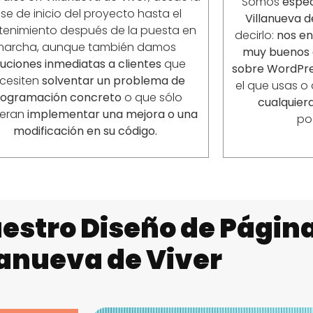
Somos
espec
se de inicio del proyecto hasta el
Villanueva d
enimiento después de la puesta en
decirlo:
nos e
marcha, aunque también damos
muy buenos 
luciones inmediatas a clientes
que
sobre WordPre
cesiten
solventar un problema de
el que usas o
rogramación concreto
o que sólo
cualquiera
ieran
implementar una mejora o una
po
modificación en su código.
estro Diseño de Págin
lanueva de Viver