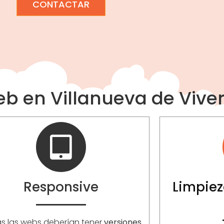
CONTACTAR
eb en Villanueva de Vive
Responsive
Limpiez
s las webs deberían tener
versiones