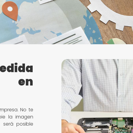
edida
e en
mpresa. No te
ie la imagen
 será posible