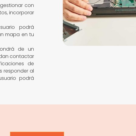
gestionar con
tos, incorporar
suario podrá
 un mapa en tu
pondrá de un
edan contactar
ficaciones de
s responder al
usuario podrá