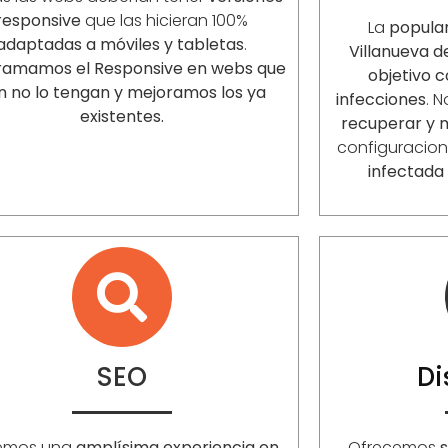
responsive
que las hicieran 100%
La
popula
adaptadas a móviles y tabletas
.
Villanueva d
ramamos el Responsive en webs que
objetivo 
n no lo tengan y mejoramos los ya
infecciones
. 
existentes.
recuperar y 
configuracio
infectada 
SEO
D
emos una
amplísima experiencia en
Ofrecemos
s