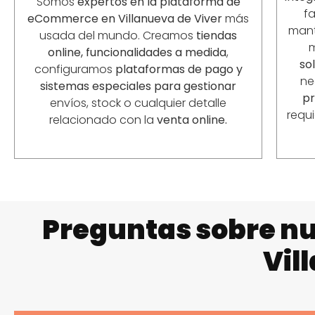
Somos
expertos en la plataforma de
fa
eCommerce en Villanueva de Viver
más
mant
usada del mundo. Creamos
tiendas
online, funcionalidades a medida
,
so
configuramos
plataformas de pago y
ne
sistemas especiales para gestionar
p
envíos, stock o cualquier detalle
requ
relacionado con la
venta online.
Preguntas sobre nu
Vil