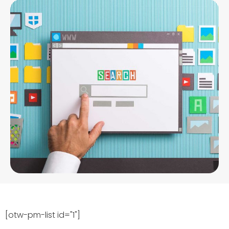
[otw-pm-list id="1"]