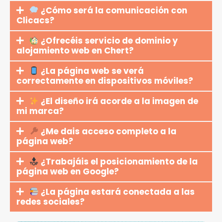
¿Cómo será la comunicación con
Clicacs?
¿Ofrecéis servicio de dominio y
alojamiento web en Chert?
¿La página web se verá
correctamente en dispositivos móviles?
¿El diseño irá acorde a la imagen de
mi marca?
¿Me dais acceso completo a la
página web?
¿Trabajáis el posicionamiento de la
página web en Google?
¿La página estará conectada a las
redes sociales?