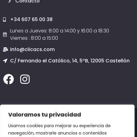
Contacto
+34 607 65 00 38
Lunes a Jueves: 8:00 a 14:00 y 16:00 a 18:30
Viernes : 8:00 a 15:00
info@clicacs.com
C/ Fernando el Católico, 14, 5ºB, 12005 Castellón
Valoramos tu privacidad
2020 © Todos los derechos reservados
Clicacs.com
SERVICIO TÉCNICO INFORMÁTICO CASTELLÓN, PÁGINAS WEB EN CASTELLÓN, COPIAS
Usamos cookies para mejorar su experiencia de
DE SEGURIDAD EN CASTELLÓN, DOMINIOS en CASTELLÓN, EMAIL en CASTELLÓN,
POSICIONAMIENTO EN GOOGLE:
Adzaneta,
Aín,
Albocácer,
Alcalà de Xivert,
Alcora,
navegación, mostrarle anuncios o contenidos
Alcudia de Veo,
Alfondeguilla,
Algimia de Almonacid,
Almazora,
Almedíjar,
Almenara,
Alquerías del Niño Perdido,
Altura,
Arañuel,
Ares del Maestre,
Argelita,