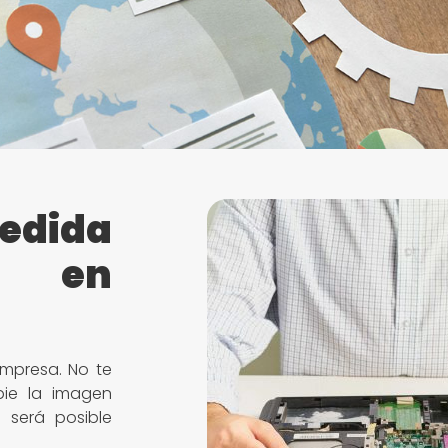
edida
e en
mpresa. No te
ie la imagen
 será posible