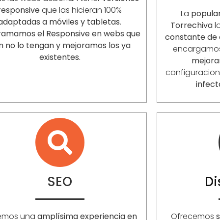
responsive
que las hicieran 100%
La
popula
adaptadas a móviles y tabletas
.
Torrechiva
l
ramamos el Responsive en webs que
constante de 
n no lo tengan y mejoramos los ya
encargamo
existentes.
mejora
configuracio
infect
SEO
D
emos una
amplísima experiencia en
Ofrecemos
s