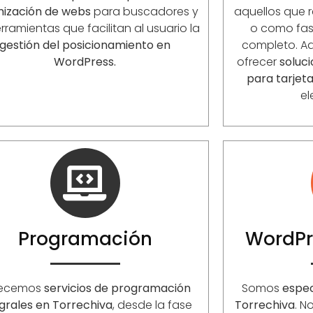
mización de webs
para buscadores y
aquellos que r
rramientas que facilitan al usuario la
o como fase
gestión del posicionamiento en
completo. 
WordPress.
ofrecer
soluc
para tarjet
el
Programación
WordPr
recemos
servicios de programación
Somos
espec
egrales en Torrechiva
, desde la fase
Torrechiva
. N