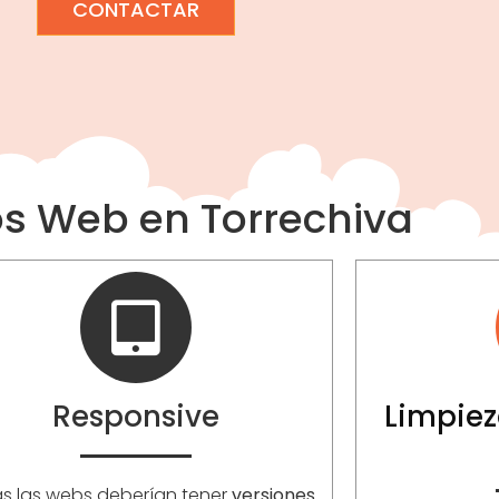
CONTACTAR
os Web en Torrechiva
Responsive
Limpiez
s las webs deberían tener
versiones