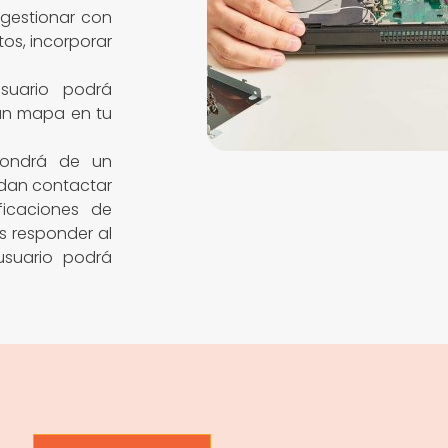
gestionar con
tos, incorporar
suario podrá
 un mapa en tu
pondrá de un
edan contactar
ficaciones de
s responder al
usuario podrá