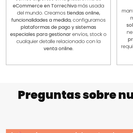
eCommerce en Torrechiva
más usada
mant
del mundo. Creamos
tiendas online,
funcionalidades a medida
, configuramos
so
plataformas de pago y sistemas
ne
especiales para gestionar
envíos, stock o
p
cualquier detalle relacionado con la
requ
venta online.
Preguntas sobre nu