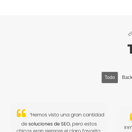
¿
Todo
Bac
“Hemos visto una gran cantidad
de
soluciones de SEO
, pero estos
inm
chicos eran siempre el claro favorito.