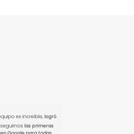
equipo es increíble,
logró
nseguirnos
las primeras
 en Google para todas