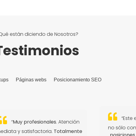
Qué están diciendo de Nosotros?
Testimonios
kups
Páginas webs
Posicionamiento SEO
“Este 
“
Muy profesionales
. Atención
no sólo co
ediata y satisfactoria.
Totalmente
posiciones