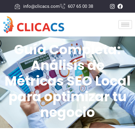
info@clicacs.com
607 65 00 38
Guía Completa:
Análisis de
Métricas SEO Local
para optimizar tu
negocio