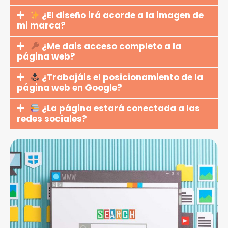
¿El diseño irá acorde a la imagen de
mi marca?
¿Me dais acceso completo a la
página web?
¿Trabajáis el posicionamiento de la
página web en Google?
¿La página estará conectada a las
redes sociales?