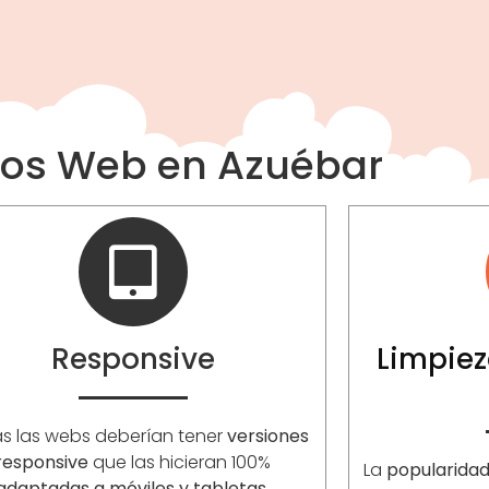
ios Web en Azuébar
Responsive
Limpiez
s las webs deberían tener
versiones
responsive
que las hicieran 100%
La
popularida
adaptadas a móviles y tabletas
.