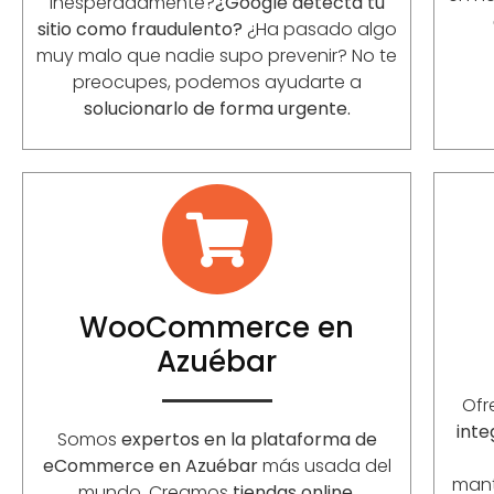
inesperadamente?
¿Google detecta tu
sitio como fraudulento?
¿Ha pasado algo
muy malo que nadie supo prevenir? No te
preocupes, podemos ayudarte a
solucionarlo de forma urgente.
WooCommerce en
Azuébar
Of
inte
Somos
expertos en la plataforma de
eCommerce en Azuébar
más usada del
mant
mundo. Creamos
tiendas online,