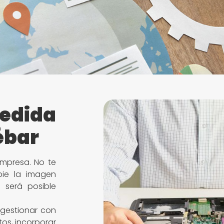
edida
ébar
mpresa. No te
ie la imagen
 será posible
gestionar con
tos, incorporar