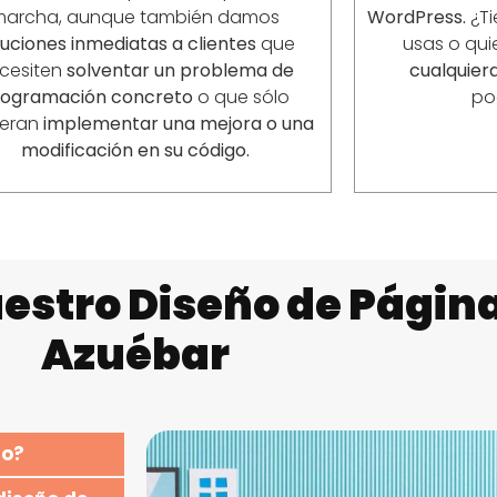
marcha, aunque también damos
WordPress.
¿Ti
luciones inmediatas a clientes
que
usas o qui
cesiten
solventar un problema de
cualquiera
rogramación concreto
o que sólo
po
ieran
implementar una mejora o una
modificación en su código.
estro Diseño de Págin
Azuébar
io?