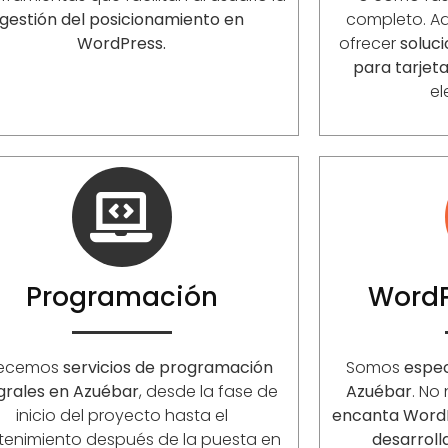
gestión del posicionamiento en
completo. 
WordPress.
ofrecer
soluc
para tarjet
el
Programación
WordP
recemos
servicios de programación
Somos
espec
grales en Azuébar
, desde la fase de
Azuébar
. No
inicio del proyecto hasta el
encanta Word
enimiento después de la puesta en
desarrol