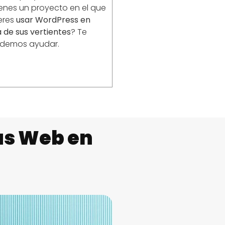
enes un proyecto en el que
eres
usar WordPress en
 de sus vertientes
? Te
demos ayudar.
as Web en