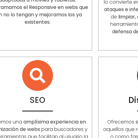
lo convierte 
ramamos el Responsive en webs que
ataques e inf
n no lo tengan y mejoramos los ya
de
limpiar,
existentes.
herramient
defensa d
SEO
D
emos una
amplísima experiencia en
Ofrecemos
s
mización de webs
para buscadores y
aquellos que r
rramientas que facilitan al usuario la
o como fase