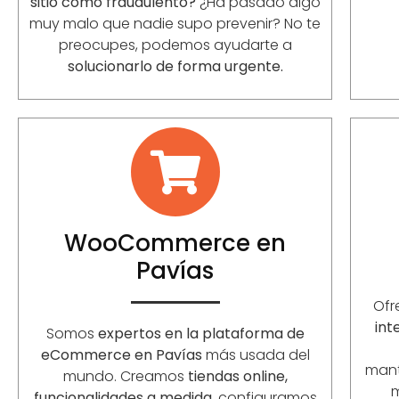
sitio como fraudulento?
¿Ha pasado algo
muy malo que nadie supo prevenir? No te
preocupes, podemos ayudarte a
solucionarlo de forma urgente.
WooCommerce en
Pavías
Of
int
Somos
expertos en la plataforma de
eCommerce en Pavías
más usada del
mant
mundo. Creamos
tiendas online,
funcionalidades a medida
, configuramos