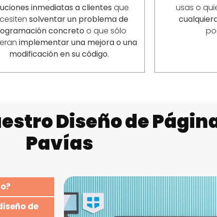
luciones inmediatas a clientes
que
usas o qui
cesiten
solventar un problema de
cualquiera
rogramación concreto
o que sólo
po
ieran
implementar una mejora o una
modificación en su código.
estro Diseño de Págin
Pavías
io?
diseño de