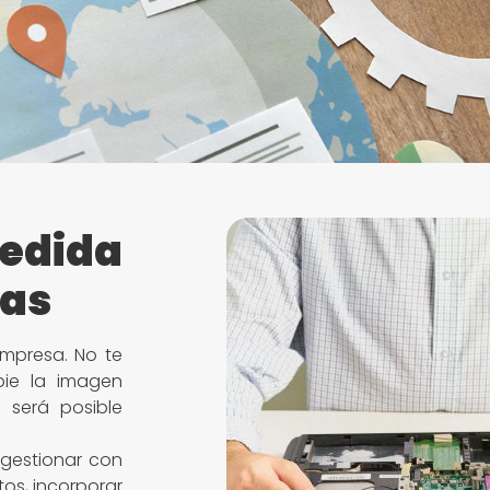
edida
ías
mpresa. No te
ie la imagen
 será posible
gestionar con
tos, incorporar