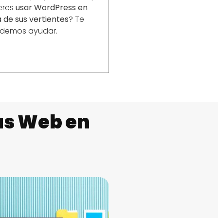
eres
usar WordPress en
 de sus vertientes
? Te
demos ayudar.
as Web en