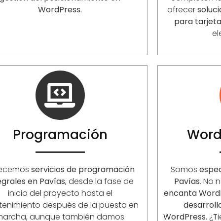
WordPress.
ofrecer
soluc
para tarjet
el
Programación
Word
recemos
servicios de programación
Somos
espec
egrales en Pavías
, desde la fase de
Pavías
. No 
inicio del proyecto hasta el
encanta Word
enimiento después de la puesta en
desarrol
marcha, aunque también damos
WordPress.
¿Ti