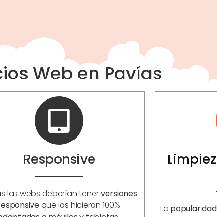
cios Web en Pavías
Responsive
Limpiez
s las webs deberían tener
versiones
responsive
que las hicieran 100%
La
popularidad
adaptadas a móviles y tabletas
.