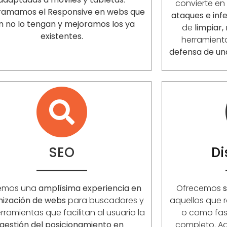
convierte en
ramamos el Responsive en webs que
ataques e inf
n no lo tengan y mejoramos los ya
de
limpiar,
existentes.
herramient
defensa de un
SEO
D
emos una
amplísima experiencia en
Ofrecemos
s
mización de webs
para buscadores y
aquellos que r
rramientas que facilitan al usuario la
o como fase
gestión del posicionamiento en
completo. 