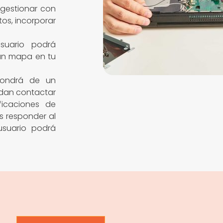
gestionar con
tos, incorporar
suario podrá
 un mapa en tu
pondrá de un
edan contactar
ficaciones de
s responder al
usuario podrá