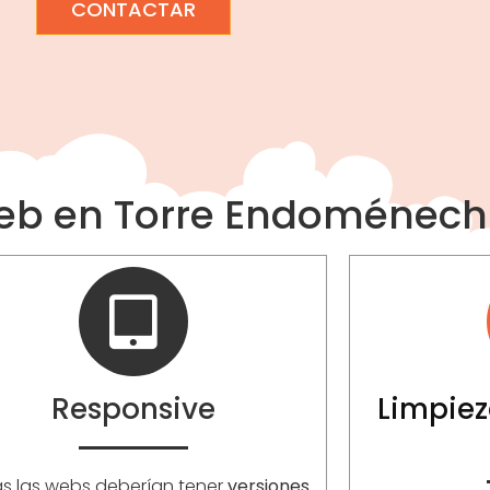
CONTACTAR
Web en Torre Endoménech
Responsive
Limpiez
s las webs deberían tener
versiones