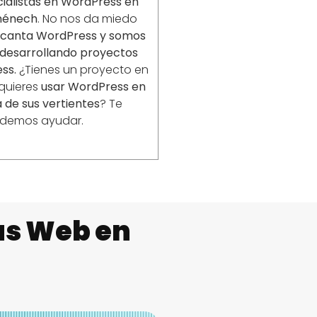
ialistas en WordPress en
ménech
. No nos da miedo
ncanta WordPress y somos
desarrollando proyectos
ss.
¿Tienes un proyecto en
 quieres
usar WordPress en
 de sus vertientes
? Te
demos ayudar.
as Web en