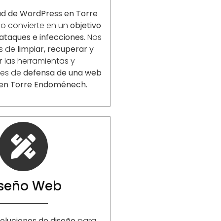
ad de WordPress en Torre
lo convierte en un
objetivo
ataques e infecciones
. Nos
s de
limpiar, recuperar y
r
las herramientas y
nes de
defensa de una web
 en Torre Endoménech.
iseño Web
oluciones de diseño
para