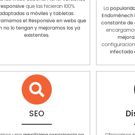
responsive
que las hicieran 100%
La
popularid
adaptadas a móviles y tabletas
.
Endoménech
ramamos el Responsive en webs que
constante de 
n no lo tengan y mejoramos los ya
encargamo
existentes.
mejora
configuracio
infectada
SEO
D
emos una
amplísima experiencia en
Ofrecemos
s