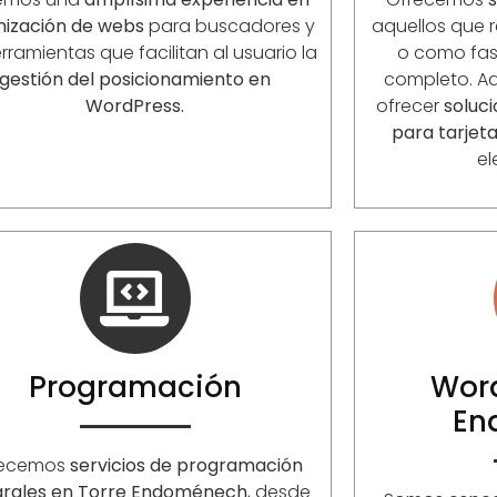
mización de webs
para buscadores y
aquellos que r
rramientas que facilitan al usuario la
o como fase
gestión del posicionamiento en
completo. 
WordPress.
ofrecer
soluc
para tarjet
el
Programación
Word
En
recemos
servicios de programación
grales en Torre Endoménech
, desde