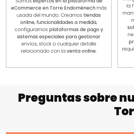
Somos
expertos en la plataforma de
la 
eCommerce en Torre Endoménech
más
mant
usada del mundo. Creamos
tiendas
online, funcionalidades a medida
,
so
configuramos
plataformas de pago y
ne
sistemas especiales para gestionar
p
envíos, stock o cualquier detalle
requ
relacionado con la
venta online.
Preguntas sobre nu
To