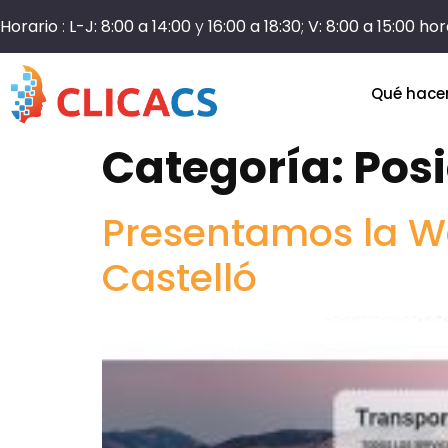
Horario
:
L-J: 8:00 a 14:00
y
16:00 a 18:30
;
V: 8:00 a 15:00 ho
Qué hac
Categoría:
Pos
Presentamos la W
Castelló