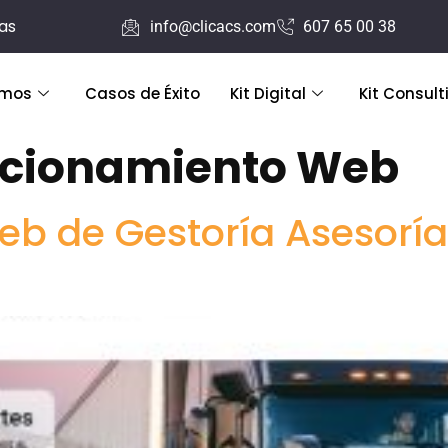
ras
info@clicacs.com
607 65 00 38
emos
Casos de Éxito
Kit Digital
Kit Consult
icionamiento Web
eb de Gestoría Asesor