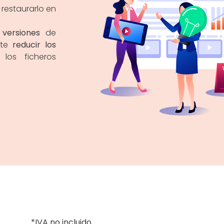
restaurarlo en
 versiones
de
ite
reducir los
los ficheros
*IVA no incluido