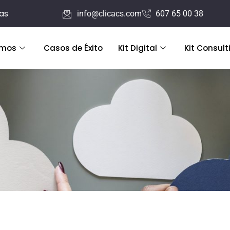
ras
info@clicacs.com
607 65 00 38
emos
Casos de Éxito
Kit Digital
Kit Consult