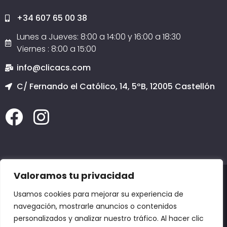
+34 607 65 00 38
Lunes a Jueves: 8:00 a 14:00 y 16:00 a 18:30
Viernes : 8:00 a 15:00
info@clicacs.com
C/ Fernando el Católico, 14, 5ºB, 12005 Castellón
Valoramos tu privacidad
2020 © Todos los derechos reservados
Clicacs.com
SERVICIO TÉCNICO INFORMÁTICO CASTELLÓN, PÁGINAS WEB EN CASTELLÓN, COPIAS
Usamos cookies para mejorar su experiencia de
DE SEGURIDAD EN CASTELLÓN, DOMINIOS en CASTELLÓN, EMAIL en CASTELLÓN,
POSICIONAMIENTO EN GOOGLE:
Adzaneta,
Aín,
Albocácer,
Alcalà de Xivert,
Alcora,
navegación, mostrarle anuncios o contenidos
Alcudia de Veo,
Alfondeguilla,
Algimia de Almonacid,
Almazora,
Almedíjar,
Almenara,
Alquerías del Niño Perdido,
Altura,
Arañuel,
Ares del Maestre,
Argelita,
Artana,
Ayódar,
Azuébar,
Barracas,
Bejís,
Benafer,
Benafigos,
Benasal,
Benicarló,
personalizados y analizar nuestro tráfico. Al hacer clic
Benicasim,
Benicàssim,
Benlloch,
Betxí,
Borriol,
Burriana,
Cabanes,
Cálig,
Canet lo
Roig,
Castell de Cabres,
Castellfort,
Castellnovo,
Castellón de la Plana,
Castillo de