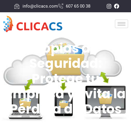
info@clicacs.com
607 65 00 38
Copias de
Seguridad:
Protege tu
Empresa y Evita la
Pérdida de Datos