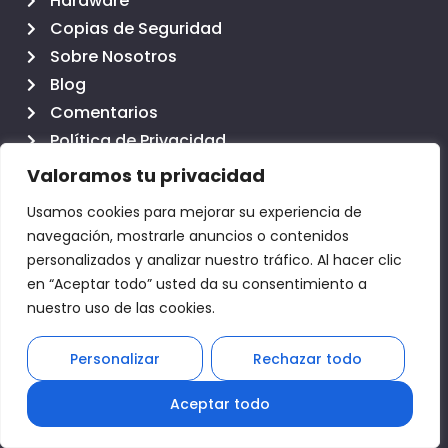
Hardware
Copias de Seguridad
Sobre Nosotros
Blog
Comentarios
Política de Privacidad
Política de Cookies
Valoramos tu privacidad
Aviso legal
Usamos cookies para mejorar su experiencia de
Contacto
navegación, mostrarle anuncios o contenidos
personalizados y analizar nuestro tráfico. Al hacer clic
en “Aceptar todo” usted da su consentimiento a
+34 607 65 00 38
nuestro uso de las cookies.
Lunes a Jueves: 8:00 a 14:00 y 16:00 a 18:30
Viernes : 8:00 a 15:00
Personalizar
Rechazar todo
1
info@clicacs.com
Aceptar todo
C/ Fernando el Católico, 14, 5ºB, 12005 Castellón