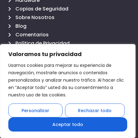
Hardware
Copias de Seguridad
Sobre Nosotros
Blog
Comentarios
Política de Privacidad
Política de Cookies
Valoramos tu privacidad
Aviso legal
Usamos cookies para mejorar su experiencia de
Contacto
navegación, mostrarle anuncios o contenidos
personalizados y analizar nuestro tráfico. Al hacer clic
en “Aceptar todo” usted da su consentimiento a
+34 607 65 00 38
nuestro uso de las cookies.
Lunes a Jueves: 8:00 a 14:00 y 16:00 a 18:30
Viernes : 8:00 a 15:00
Personalizar
Rechazar todo
1
info@clicacs.com
Aceptar todo
C/ Fernando el Católico, 14, 5ºB, 12005 Castellón