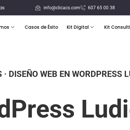
ras
info@clicacs.com
607 65 00 38
emos
Casos de Éxito
Kit Digital
Kit Consult
S · DISEÑO WEB EN WORDPRESS L
dPress Ludi