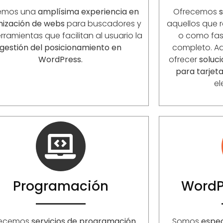
emos una
amplísima experiencia en
Ofrecemos
s
mización de webs
para buscadores y
aquellos que r
rramientas que facilitan al usuario la
o como fase
gestión del posicionamiento en
completo. 
WordPress.
ofrecer
soluc
para tarjet
el
Programación
WordP
recemos
servicios de programación
Somos
espec