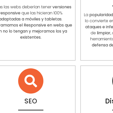
s las webs deberían tener
versiones
responsive
que las hicieran 100%
La
popularida
adaptadas a móviles y tabletas
.
lo convierte 
ramamos el Responsive en webs que
ataques e inf
n no lo tengan y mejoramos los ya
de
limpiar,
existentes.
herramient
defensa d
SEO
D