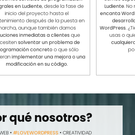
grales en
Ludiente
, desde la fase de
Ludiente
. No
inicio del proyecto hasta el
encanta Word
enimiento después de la puesta en
desarrol
marcha, aunque también damos
WordPress.
¿Ti
luciones inmediatas a clientes
que
usas o qui
cesiten
solventar un problema de
cualquiera
rogramación concreto
o que sólo
po
ieran
implementar una mejora o una
modificación en su código.
r qué nosotros?
WEB •
#LOVEWORDPRESS
• CREATIVIDAD