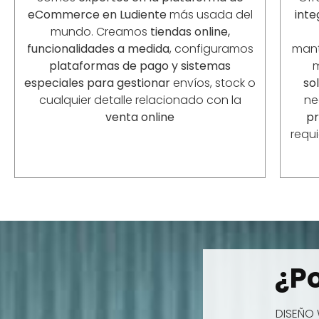
eCommerce en
Ludiente
más usada del
inte
mundo. Creamos
tiendas online,
funcionalidades a medida
, configuramos
mant
plataformas de pago y sistemas
especiales para gestionar
envíos, stock o
so
cualquier detalle relacionado con la
ne
venta online
p
requ
¿Po
DISEÑO 