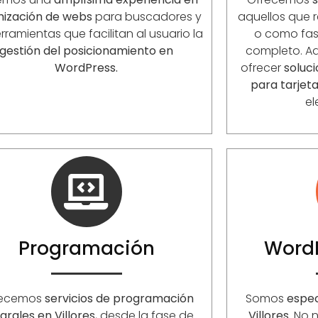
mización de webs
para buscadores y
aquellos que r
rramientas que facilitan al usuario la
o como fase
gestión del posicionamiento en
completo. 
WordPress.
ofrecer
soluc
para tarjet
el
Programación
Word
recemos
servicios de programación
Somos
espec
egrales en
Villores
, desde la fase de
Villores
. No 