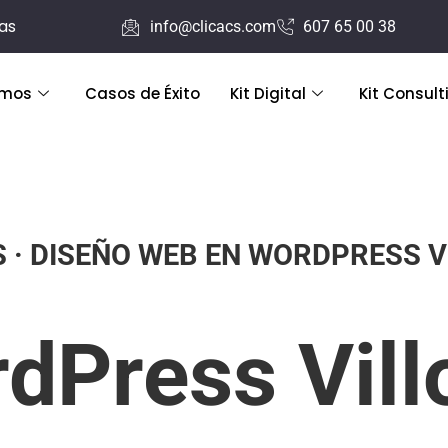
ras
info@clicacs.com
607 65 00 38
emos
Casos de Éxito
Kit Digital
Kit Consult
S · DISEÑO WEB EN WORDPRESS V
dPress Vill