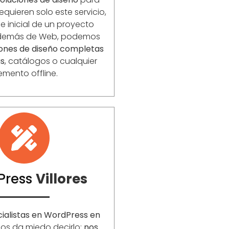
equieren solo este servicio,
 inicial de un proyecto
Además de Web, podemos
iones de diseño completas
as
, catálogos o cualquier
emento offline.
Press
Villores
ialistas en WordPress en
nos da miedo decirlo:
nos