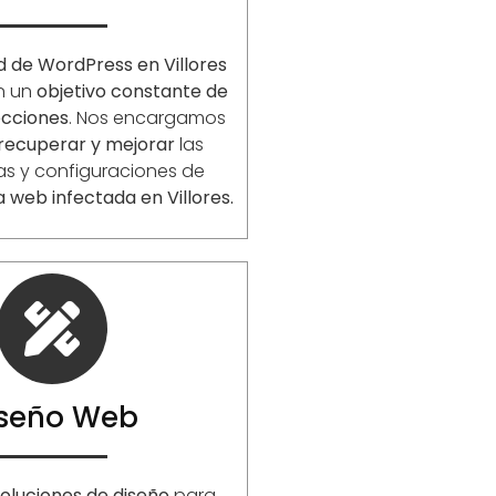
d de WordPress en
Villores
en un
objetivo constante de
ecciones
. Nos encargamos
 recuperar y mejorar
las
as y configuraciones de
a web infectada en
Villores
.
iseño Web
oluciones de diseño
para