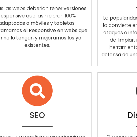
s las webs deberían tener
versiones
responsive
que las hicieran 100%
La
popularida
adaptadas a móviles y tabletas
.
lo convierte 
ramamos el Responsive en webs que
ataques e inf
n no lo tengan y mejoramos los ya
de
limpiar,
existentes.
herramient
defensa de un
SEO
D
emos una
amplísima experiencia en
Ofrecemos
s