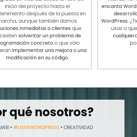
inicio del proyecto hasta el
encanta Word
enimiento después de la puesta en
desarrol
marcha, aunque también damos
WordPress.
¿Ti
luciones inmediatas a clientes
que
usas o qui
cesiten
solventar un problema de
cualquiera
rogramación concreto
o que sólo
po
ieran
implementar una mejora o una
modificación en su código.
r qué nosotros?
WEB •
#LOVEWORDPRESS
• CREATIVIDAD