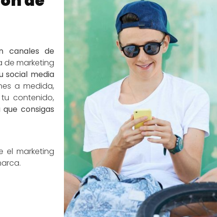
ión de
en canales de
a de marketing
 social media
nes a medida,
tu contenido,
 que consigas
e el marketing
marca.