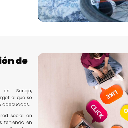
ión de
 en Soneja,
rget al que se
do adecuadas.
a
red social en
s teniendo en