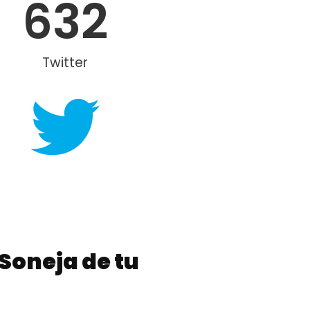
632
Twitter
 Soneja de tu