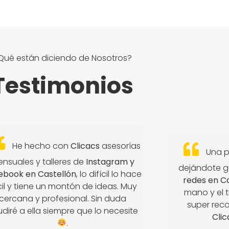
Qué están diciendo de Nosotros?
Testimonios
He hecho con
Clicacs
asesorías
Una p
nsuales y talleres de
Instagram y
dejándote g
ebook en Castellón
, lo difícil lo hace
redes en C
cil y tiene un montón de ideas. Muy
mano y el t
cercana y profesional. Sin duda
super rec
diré a ella siempre que lo necesite
Clic
.