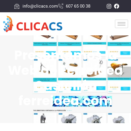
info@clicacs.com
607 65 00 38
Presentamos la
Web de Ferreidea
Castellón
ferreidea.com