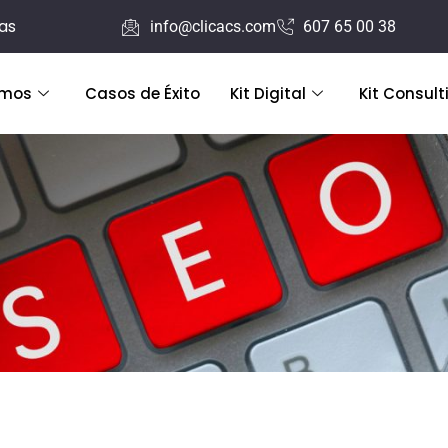
ras
info@clicacs.com
607 65 00 38
emos
Casos de Éxito
Kit Digital
Kit Consult