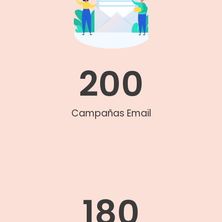
200
Campañas Email
180