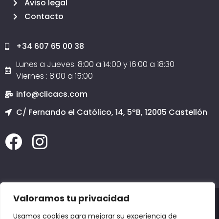
Aviso legal
Contacto
+34 607 65 00 38
Lunes a Jueves: 8:00 a 14:00 y 16:00 a 18:30
Viernes : 8:00 a 15:00
info@clicacs.com
C/ Fernando el Católico, 14, 5ºB, 12005 Castellón
Valoramos tu privacidad
2020 © Todos los derechos reservados
Clicacs.com
SERVICIO TÉCNICO INFORMÁTICO CASTELLÓN, PÁGINAS WEB EN CASTELLÓN, COPIAS
Usamos cookies para mejorar su experiencia de
DE SEGURIDAD EN CASTELLÓN, DOMINIOS en CASTELLÓN, EMAIL en CASTELLÓN,