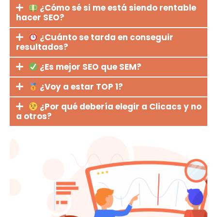
¿Cómo sé si me está siendo rentable
hacer SEO?
¿Cuánto se tarda en conseguir
resultados?
¿Es mejor SEO que SEM?
¿Voy a estar TOP 1?
¿Por qué debería elegir a Clicacs y no
a otros?