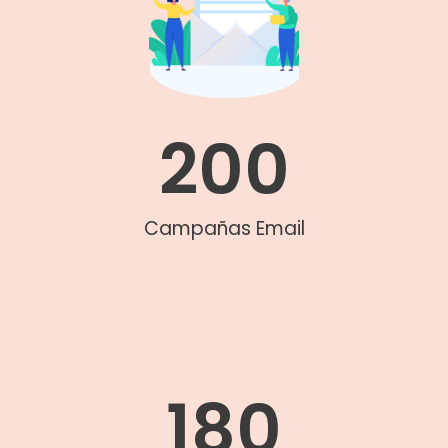
200
Campañas Email
180