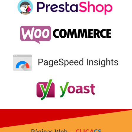
Páginas Web –
CLICA
CS