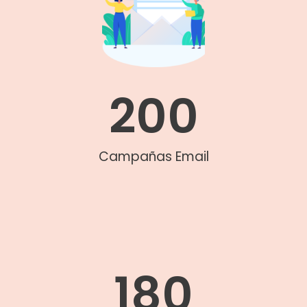
200
Campañas Email
180