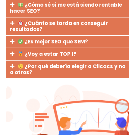
¿Cómo sé si me está siendo rentable
hacer SEO?
¿Cuánto se tarda en conseguir
resultados?
¿Es mejor SEO que SEM?
¿Voy a estar TOP 1?
¿Por qué debería elegir a Clicacs y no
a otros?