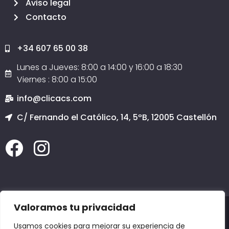
Aviso legal
Contacto
+34 607 65 00 38
Lunes a Jueves: 8:00 a 14:00 y 16:00 a 18:30
Viernes : 8:00 a 15:00
info@clicacs.com
C/ Fernando el Católico, 14, 5ºB, 12005 Castellón
Valoramos tu privacidad
2020 © Todos los derechos reservados
Clicacs.com
SERVICIO TÉCNICO INFORMÁTICO CASTELLÓN, PÁGINAS WEB EN CASTELLÓN, COPIAS
Usamos cookies para mejorar su experiencia de
DE SEGURIDAD EN CASTELLÓN, DOMINIOS en CASTELLÓN, EMAIL en CASTELLÓN,