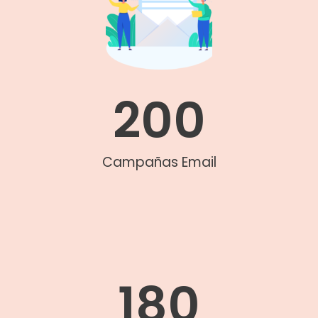
200
Campañas Email
180