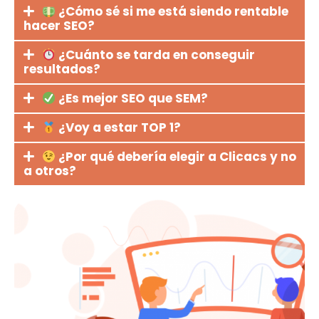
¿Cómo sé si me está siendo rentable
hacer SEO?
¿Cuánto se tarda en conseguir
resultados?
¿Es mejor SEO que SEM?
¿Voy a estar TOP 1?
¿Por qué debería elegir a Clicacs y no
a otros?