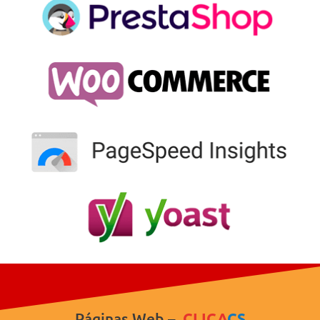
Páginas Web –
CLICA
CS