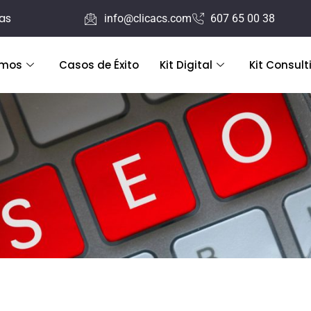
ras
info@clicacs.com
607 65 00 38
emos
Casos de Éxito
Kit Digital
Kit Consult