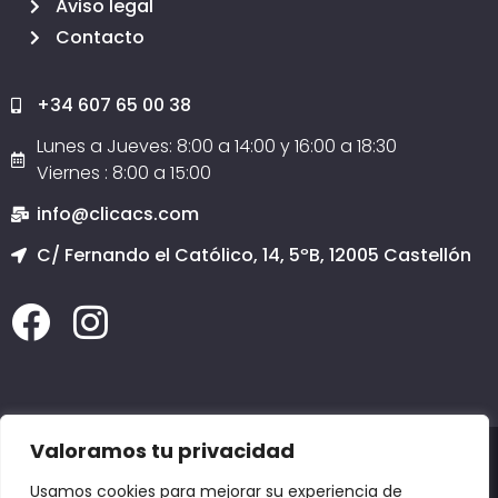
Aviso legal
Contacto
+34 607 65 00 38
Lunes a Jueves: 8:00 a 14:00 y 16:00 a 18:30
Viernes : 8:00 a 15:00
info@clicacs.com
C/ Fernando el Católico, 14, 5ºB, 12005 Castellón
Valoramos tu privacidad
2020 © Todos los derechos reservados
Clicacs.com
SERVICIO TÉCNICO INFORMÁTICO CASTELLÓN, PÁGINAS WEB EN CASTELLÓN, COPIAS
Usamos cookies para mejorar su experiencia de
DE SEGURIDAD EN CASTELLÓN, DOMINIOS en CASTELLÓN, EMAIL en CASTELLÓN,