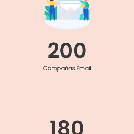
200
Campañas Email
180