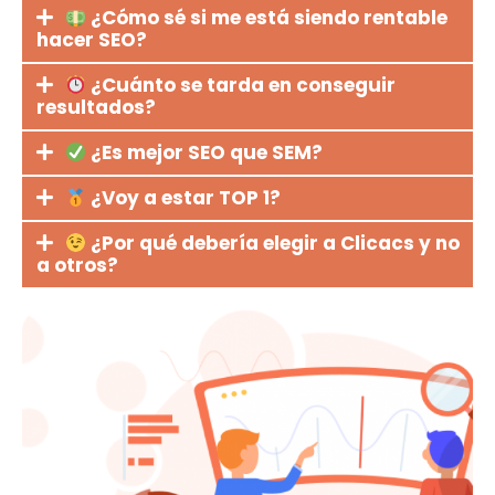
¿Cómo sé si me está siendo rentable
hacer SEO?
¿Cuánto se tarda en conseguir
resultados?
¿Es mejor SEO que SEM?
¿Voy a estar TOP 1?
¿Por qué debería elegir a Clicacs y no
a otros?