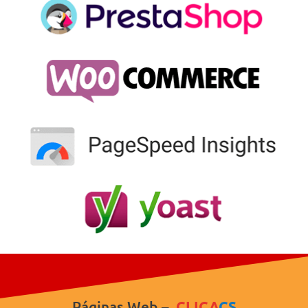
Páginas Web –
CLICA
CS