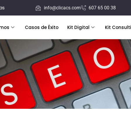
ras
info@clicacs.com
607 65 00 38
emos
Casos de Éxito
Kit Digital
Kit Consult